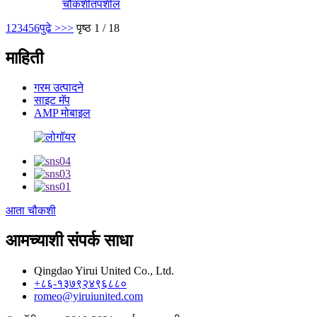
चौकशी
तपशील
1
2
3
4
5
6
पुढे >
>>
पृष्ठ 1 / 18
माहिती
गरम उत्पादने
साइट मॅप
AMP मोबाइल
आता चौकशी
आमच्याशी संपर्क साधा
Qingdao Yirui United Co., Ltd.
+८६-१३७९२४९६८८०
romeo@yiruiunited.com