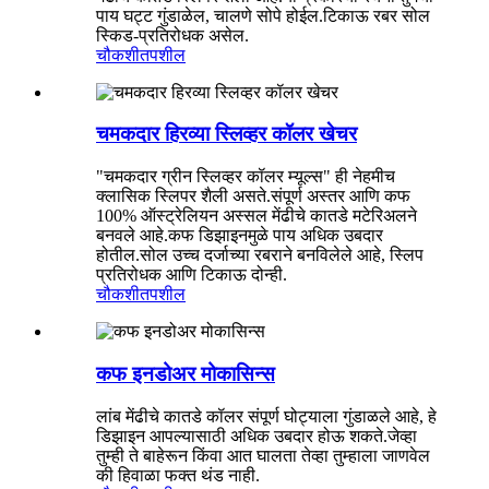
पाय घट्ट गुंडाळेल, चालणे सोपे होईल.टिकाऊ रबर सोल
स्किड-प्रतिरोधक असेल.
चौकशी
तपशील
चमकदार हिरव्या स्लिव्हर कॉलर खेचर
"चमकदार ग्रीन स्लिव्हर कॉलर म्यूल्स" ही नेहमीच
क्लासिक स्लिपर शैली असते.संपूर्ण अस्तर आणि कफ
100% ऑस्ट्रेलियन अस्सल मेंढीचे कातडे मटेरिअलने
बनवले आहे.कफ डिझाइनमुळे पाय अधिक उबदार
होतील.सोल उच्च दर्जाच्या रबराने बनविलेले आहे, स्लिप
प्रतिरोधक आणि टिकाऊ दोन्ही.
चौकशी
तपशील
कफ इनडोअर मोकासिन्स
लांब मेंढीचे कातडे कॉलर संपूर्ण घोट्याला गुंडाळले आहे, हे
डिझाइन आपल्यासाठी अधिक उबदार होऊ शकते.जेव्हा
तुम्ही ते बाहेरून किंवा आत घालता तेव्हा तुम्हाला जाणवेल
की हिवाळा फक्त थंड नाही.